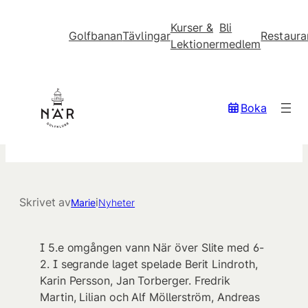
Kurser &
Bli
Golfbanan
Tävlingar
Restaura
Lektioner
medlem
Hoppa
till
innehåll
När GK går för seger i
Boka
seriespelet!
Skrivet av
i
Marie
Nyheter
I 5.e omgången vann När över Slite med 6-
2. I segrande laget spelade Berit Lindroth,
Karin Persson, Jan Torberger. Fredrik
Martin, Lilian och Alf Möllerström, Andreas