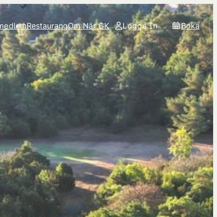
 medlem
Restaurang
Om När GK
Logga In
Boka