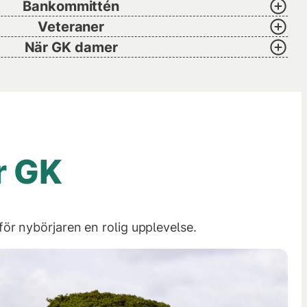
Bankommittén
Veteraner
När GK damer
r GK
ör nybörjaren en rolig upplevelse.