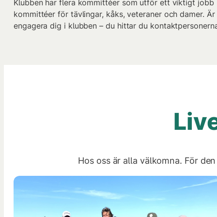
Klubben har flera kommittéer som utför ett viktigt jobb p
kommittéer för tävlingar, kåks, veteraner och damer. Är 
engagera dig i klubben – du hittar du kontaktpersonern
Liv
Hos oss är alla välkomna. För den