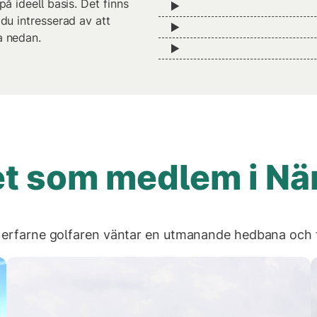
å ideell basis. Det finns
du intresserad av att
a nedan.
et som medlem i Nä
 erfarne golfaren väntar en utmanande hedbana och f