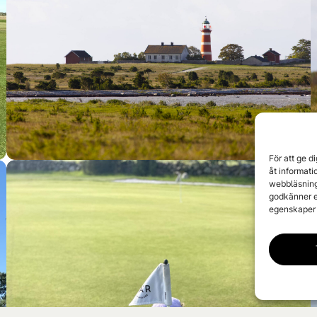
För att ge d
åt informat
webbläsning
godkänner e
egenskaper 