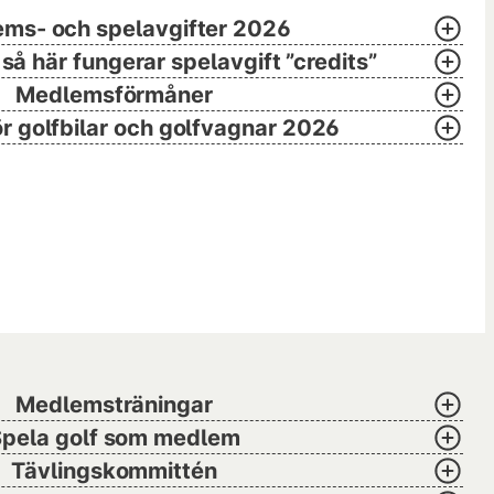
ms- och spelavgifter 2026
så här fungerar spelavgift ”credits”
Medlemsförmåner
ör golfbilar och golfvagnar 2026
Medlemsträningar
Spela golf som medlem
Tävlingskommittén