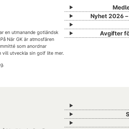
Medle
Nyhet 2026 – 
ntar en utmanande gotländsk
Avgifter f
 På När GK är atmosfären
skommitté som anordnar
ill utveckla sin golf lite mer.
g.