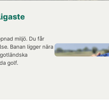
ligaste
ppnad miljö. Du får
se. Banan ligger nära
a gotländska
da golf.