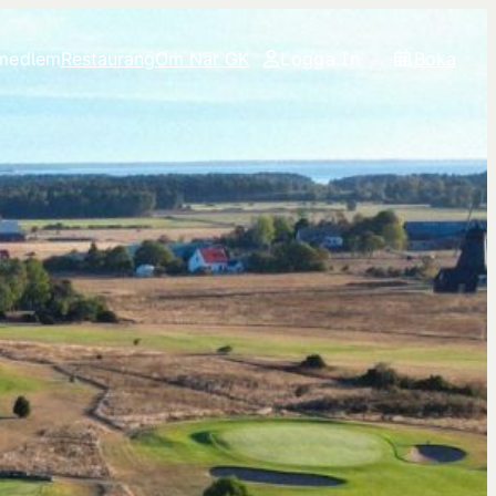
 medlem
Restaurang
Om När GK
Logga In
Boka