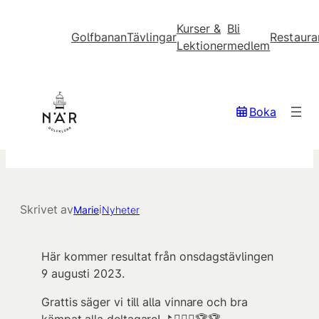
Kurser &
Bli
Golfbanan
Tävlingar
Restaura
Lektioner
medlem
Hoppa
till
innehåll
Resultat onsdagstävlingen
Boka
9/8
Skrivet av
i
Marie
Nyheter
Här kommer resultat från onsdagstävlingen
9 augusti 2023.
Grattis säger vi till alla vinnare och bra