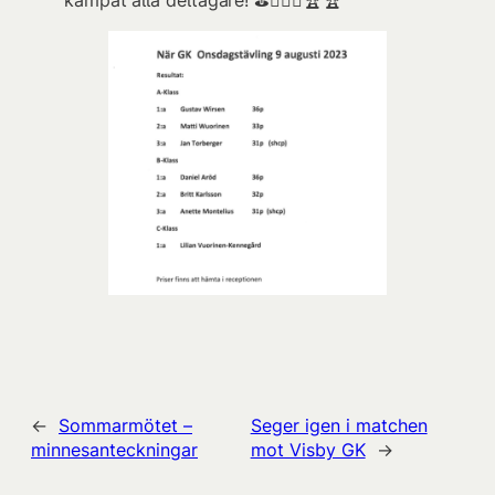
kämpat alla deltagare! ⛳️🏌🏾‍♂️🏆🏆
←
Sommarmötet –
Seger igen i matchen
minnesanteckningar
mot Visby GK
→