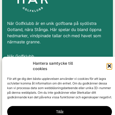
När Golfklubb är en unik golfbana på sydöstra
Gotland, nära Stånga. Här spelar du bland öppna
hedmarker, vindpinade tallar och med havet som
närmaste granne.
När Golfklubb
När Smiss 713
Hantera samtycke till
62348 Stånga
cookies
Gotland
För att ge dig den bästa upplevelsen använder vi cookies för att lagra
och/eller komma åt information om din enhet. Om du godkänner dessa
Golfbanan
kan vi processa data som webbläsningsbeteende eller unika ID-nummer
Tävlingar
på denna webbplats. Om du inte godkänner eller återkallar ditt
Kurser & Lektioner
godkännande kan det påverka vissa funktioner och egenskaper negativt.
Bli medlem
Restaurang
Tillåt