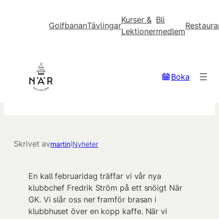
Kurser &
Bli
Golfbanan
Tävlingar
Restaura
Lektioner
medlem
Hoppa
till
innehåll
Möt vår nya klubbchef –
Boka
Fredrik Ström!
Skrivet av
i
martin
Nyheter
En kall februaridag träffar vi vår nya
klubbchef Fredrik Ström på ett snöigt När
GK. Vi slår oss ner framför brasan i
klubbhuset över en kopp kaffe. När vi