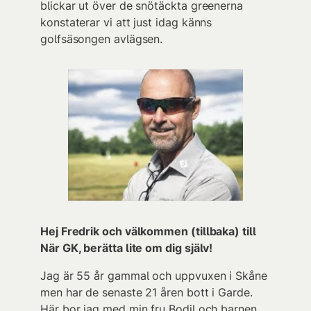
blickar ut över de snötäckta greenerna
konstaterar vi att just idag känns
golfsäsongen avlägsen.
Hej Fredrik och välkommen (tillbaka) till
När GK, berätta lite om dig själv!
Jag är 55 år gammal och uppvuxen i Skåne
men har de senaste 21 åren bott i Garde.
Här bor jag med min fru Bodil och barnen