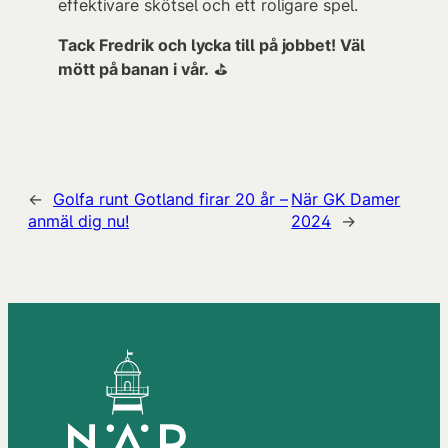
effektivare skötsel och ett roligare spel.
Tack Fredrik och lycka till på jobbet! Väl
mött på banan i vår.
⛳️
←
Golfa runt Gotland firar 20 år –
När GK Damer
anmäl dig nu!
2024
→