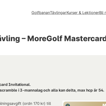
Golfbanan
Tävlingar
Kurser & Lektioner
Bli
vling – MoreGolf Mastercard 
ard Invitational.
scramble i 3-mannalag och alla kan delta, max hcp är 54.
ingsavgift (ordn 170 kr) till