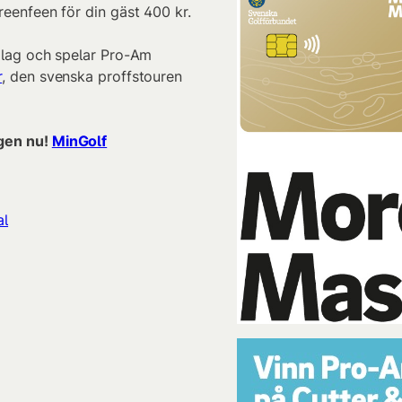
reenfeen för din gäst 400 kr.
 lag och spelar Pro-Am
r
, den svenska proffstouren
ngen nu!
MinGolf
al