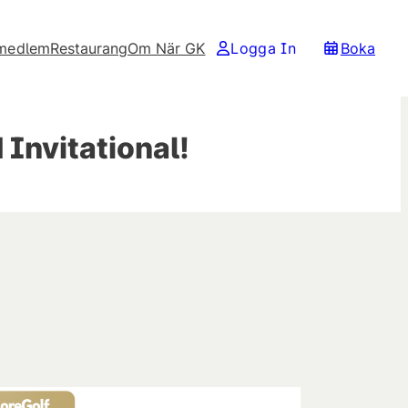
 medlem
Restaurang
Om När GK
Logga In
Boka
Invitational!