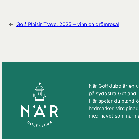
←
Golf Plaisir Travel 2025 – vinn en drömresa!
När Golfklubb är en u
på sydöstra Gotland,
Här spelar du bland 
hedmarker, vindpinade
med havet som närma