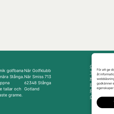
Golfbanan
För att ge d
nik golfbana
När Golfklubb
Tävlingar
åt informat
 nära Stånga.
När Smiss 713
Kurser & Lek
webbläsning
öppna
62348 Stånga
godkänner e
Bli medlem
egenskaper 
 tallar och
Gotland
Restaurang
ste granne.
Om När GK