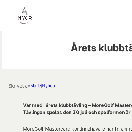
Hoppa
till
innehåll
Årets klubbtä
Skrivet av
i
Marie
Nyheter
Var med i årets klubbtävling – MoreGolf Masterc
Tävlingen spelas den 30 juli och spelformen är 
MoreGolf Mastercard kortinnehavare har fri anmäln