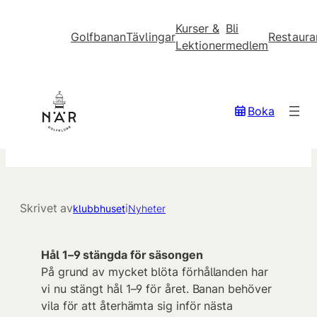
Kurser &
Bli
Golfbanan
Tävlingar
Restaura
Lektioner
medlem
Hoppa
till
innehåll
Hål 1–9 stängda för
Boka
säsongen
Skrivet av
i
klubbhuset
Nyheter
Hål 1–9 stängda för säsongen
På grund av mycket blöta förhållanden har
vi nu stängt hål 1–9 för året. Banan behöver
vila för att återhämta sig inför nästa