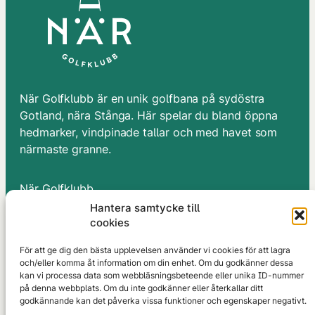
När Golfklubb är en unik golfbana på sydöstra
Gotland, nära Stånga. Här spelar du bland öppna
hedmarker, vindpinade tallar och med havet som
närmaste granne.
När Golfklubb
När Smiss 713
Hantera samtycke till
62348 Stånga
cookies
Gotland
För att ge dig den bästa upplevelsen använder vi cookies för att lagra
och/eller komma åt information om din enhet. Om du godkänner dessa
Golfbanan
kan vi processa data som webbläsningsbeteende eller unika ID-nummer
Tävlingar
på denna webbplats. Om du inte godkänner eller återkallar ditt
Kurser & Lektioner
godkännande kan det påverka vissa funktioner och egenskaper negativt.