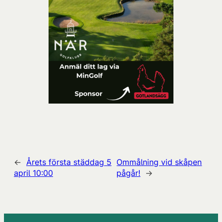
←
Årets första städdag 5
Ommålning vid skåpen
april 10:00
pågår!
→