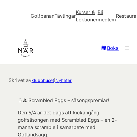
Kurser &
Bli
Golfbanan
Tävlingar
Restaura
Lektioner
medlem
Hoppa
till
innehåll
Årets första tävling!
Boka
Skrivet av
i
klubbhuset
Nyheter
🥚⛳️ Scrambled Eggs – säsongspremiär!
Den 6/4 är det dags att kicka igång
golfsäsongen med Scrambled Eggs – en 2-
manna scramble i samarbete med
Gotlandsägg.