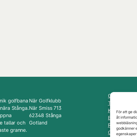
Golfbanan
nik golfbana
När Golfklubb
Tävlingar
 nära Stånga.
När Smiss 713
Kurser & Lek
För att ge d
öppna
62348 Stånga
Bli medlem
åt informat
 tallar och
Gotland
webbläsning
Restaurang
godkänner e
ste granne.
Om När GK
egenskaper 