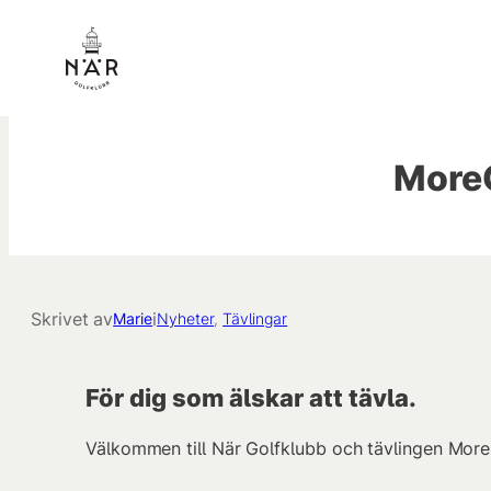
Hoppa
till
innehåll
MoreG
Skrivet av
i
Marie
Nyheter
, 
Tävlingar
För dig som älskar att tävla.
Välkommen till När Golfklubb och tävlingen MoreG