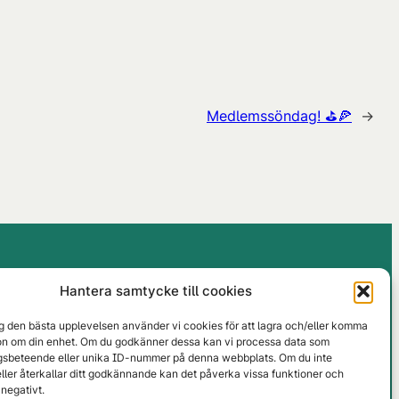
Medlemssöndag! ⛳🍕
→
0498-492320
Hantera samtycke till cookies
info@nargk.se
tioner
Facebook
ig den bästa upplevelsen använder vi cookies för att lagra och/eller komma
Instagram
ion om din enhet. Om du godkänner dessa kan vi processa data som
sbeteende eller unika ID-nummer på denna webbplats. Om du inte
ller återkallar ditt godkännande kan det påverka vissa funktioner och
negativt.