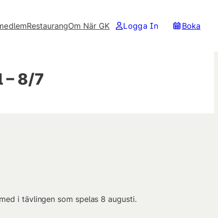
 medlem
Restaurang
Om När GK
Logga In
Boka
 – 8/7
med i tävlingen som spelas 8 augusti.