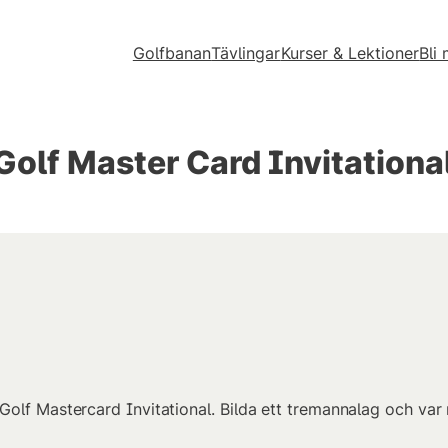
Golfbanan
Tävlingar
Kurser & Lektioner
Bli
olf Master Card Invitational
olf Mastercard Invitational. Bilda ett tremannalag och var 