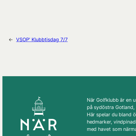
←
VSOP’ Klubbtisdag 7/7
När Golfklubb är en u
på sydöstra Gotland,
Här spelar du bland 
hedmarker, vindpinade
med havet som närma