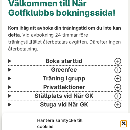
Välkommen till När
Golfklubbs bokningssida!
Kom ihåg att avboka din träningstid om du inte kan
delta.
Vid avbokning 24 timmar före
träningstillfället återbetalas avgiften. Därefter ingen
återbetalning.
Boka starttid
Greenfee
Träning i grupp
Privatlektioner
Ställplats vid När GK
Stuga vid När GK
Hantera samtycke till
cookies