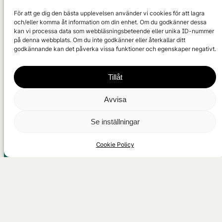
För att ge dig den bästa upplevelsen använder vi cookies för att lagra
och/eller komma åt information om din enhet. Om du godkänner dessa
kan vi processa data som webbläsningsbeteende eller unika ID-nummer
på denna webbplats. Om du inte godkänner eller återkallar ditt
godkännande kan det påverka vissa funktioner och egenskaper negativt.
Tillåt
När Golfklubb är en unik golfbana på sydöstra
Avvisa
Gotland, nära Stånga. Här spelar du bland öppna
hedmarker, vindpinade tallar och med havet som
Se inställningar
närmaste granne.
Cookie Policy
När Golfklubb
När Smiss 713
62348 Stånga
Gotland
Golfbanan