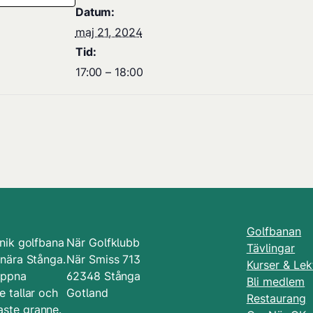
Datum:
maj 21, 2024
Tid:
17:00 – 18:00
Golfbanan
nik golfbana
När Golfklubb
Tävlingar
 nära Stånga.
När Smiss 713
Kurser & Lek
öppna
62348 Stånga
Bli medlem
 tallar och
Gotland
Restaurang
ste granne.