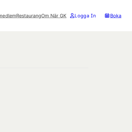
 medlem
Restaurang
Om När GK
Logga In
Boka