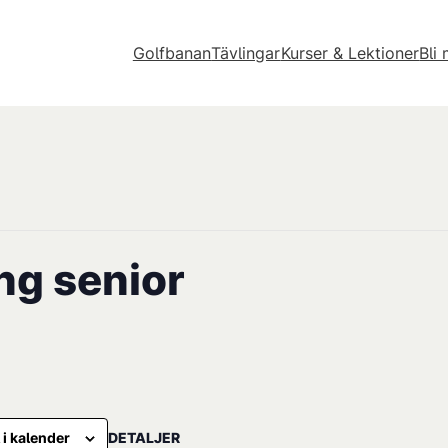
Golfbanan
Tävlingar
Kurser & Lektioner
Bli
ng senior
DETALJER
l i kalender