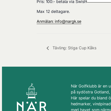
Pris: 100:- betala via Swish
Max 12 deltagare.
Anmälan: info@nargk.se
Tävling: Stiga Cup Kåks
När Golfklubb är en u
på sydöstra Gotland,
Här spelar du bland 
hedmarker, vindpinade
med havet som närma