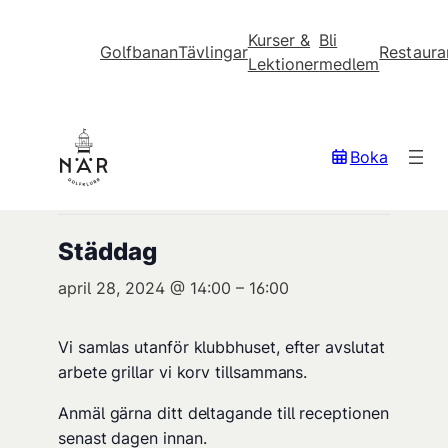
Kurser &
Bli
Golfbanan
Tävlingar
Restaura
Lektioner
medlem
« Alla Evenemang
Boka
Detta evenemang har redan ägt rum.
Städdag
april 28, 2024 @ 14:00
–
16:00
Vi samlas utanför klubbhuset, efter avslutat
arbete grillar vi korv tillsammans.
Anmäl gärna ditt deltagande till receptionen
senast dagen innan.