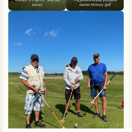
banan
startar Hickory golf