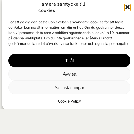
Hantera samtycke till
cookies
För att ge dig den bästa upplevelsen använder vi cookies för att lagra
Kåksgolfare på När Gk
och/eller komma åt information om din enhet. Om du godkänner dessa
kan vi processa data som webbläsningsbeteende eller unika ID-nummer
på denna webbplats. Om du inte godkänner eller återkallar ditt
godkännande kan det påverka vissa funktioner och egenskaper negativt.
Hickorygolf på När
Tillåt
Det hela tog fart hösten 2018, efter en resa till
Avvisa
golfens hemland Skottland. Bilden här intill visar,
med största sannolikhet, den allra första
Se inställningar
hickoryrundan på När GK – två passionerade
pionjärer som återupplivade golfens klassiska
Cookie Policy
traditioner.
Sedan dess har intresset bara vuxit. Allt fler
upptäcker glädjen i hickorygolf – den ursprungliga,
eleganta och lekfulla formen av spelet. Vår bana på