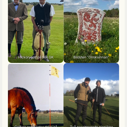
Hickorygolf på När GK
Bildsten ”Ormkvinnan”
Golfare och hästar delar på
Två passionerade pionjärer