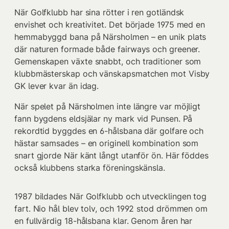
När Golfklubb har sina rötter i ren gotländsk
envishet och kreativitet. Det började 1975 med en
hemmabyggd bana på Närsholmen – en unik plats
där naturen formade både fairways och greener.
Gemenskapen växte snabbt, och traditioner som
klubbmästerskap och vänskapsmatchen mot Visby
GK lever kvar än idag.
När spelet på Närsholmen inte längre var möjligt
fann bygdens eldsjälar ny mark vid Punsen. På
rekordtid byggdes en 6-hålsbana där golfare och
hästar samsades – en originell kombination som
snart gjorde När känt långt utanför ön. Här föddes
också klubbens starka föreningskänsla.
1987 bildades När Golfklubb och utvecklingen tog
fart. Nio hål blev tolv, och 1992 stod drömmen om
en fullvärdig 18-hålsbana klar. Genom åren har