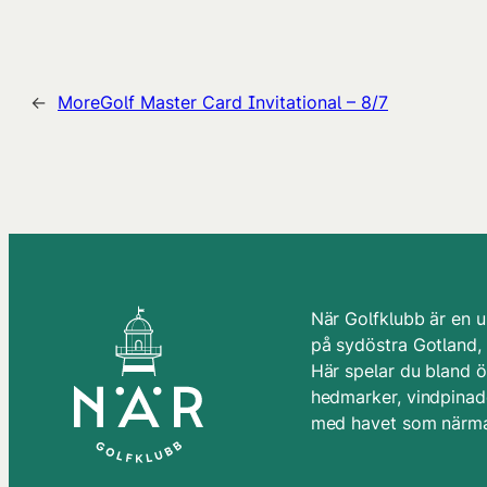
←
MoreGolf Master Card Invitational – 8/7
När Golfklubb är en u
på sydöstra Gotland,
Här spelar du bland 
hedmarker, vindpinade
med havet som närma