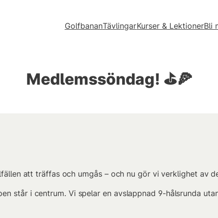
Golfbanan
Tävlingar
Kurser & Lektioner
Bli
Medlemssöndag! ⛳🍕
fällen att träffas och umgås – och nu gör vi verklighet av de
n står i centrum. Vi spelar en avslappnad 9-hålsrunda utan