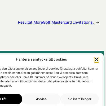
Resultat MoreGolf Mastercard Invitational
→
Hantera samtycke till cookies
0498-492320
ig den bästa upplevelsen använder vi cookies för att lagra och/eller komma
info@nargk.se
ion om din enhet. Om du godkänner dessa kan vi processa data som
tioner
Facebook
sbeteende eller unika ID-nummer på denna webbplats. Om du inte
ller återkallar ditt godkännande kan det påverka vissa funktioner och
Instagram
negativt.
Tillåt
Avvisa
Se inställningar