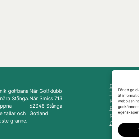
Golfbanan
För att ge d
nik golfbana
När Golfklubb
Tävlingar
åt informat
 nära Stånga.
När Smiss 713
Kurser & Lek
webbläsning
öppna
62348 Stånga
godkänner e
Bli medlem
egenskaper 
 tallar och
Gotland
Restaurang
ste granne.
Om När GK