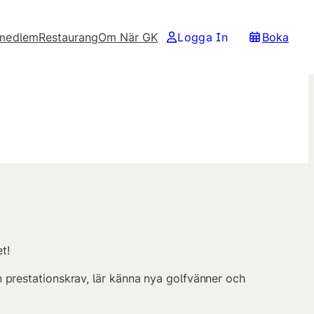
 medlem
Restaurang
Om När GK
Logga In
Boka
t!
 prestationskrav, lär känna nya golfvänner och