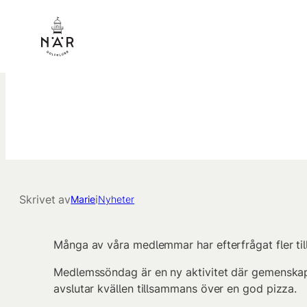
Hoppa
till
innehåll
Skrivet av
i
Marie
Nyheter
Många av våra medlemmar har efterfrågat fler till
Medlemssöndag är en ny aktivitet där gemenskape
avslutar kvällen tillsammans över en god pizza.